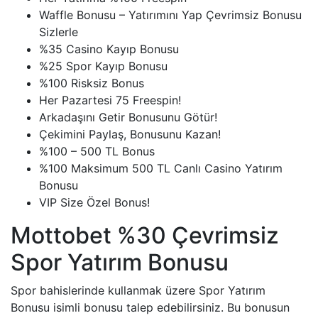
Waffle Bonusu – Yatırımını Yap Çevrimsiz Bonusu
Sizlerle
%35 Casino Kayıp Bonusu
%25 Spor Kayıp Bonusu
%100 Risksiz Bonus
Her Pazartesi 75 Freespin!
Arkadaşını Getir Bonusunu Götür!
Çekimini Paylaş, Bonusunu Kazan!
%100 – 500 TL Bonus
%100 Maksimum 500 TL Canlı Casino Yatırım
Bonusu
VIP Size Özel Bonus!
Mottobet %30 Çevrimsiz
Spor Yatırım Bonusu
Spor bahislerinde kullanmak üzere Spor Yatırım
Bonusu isimli bonusu talep edebilirsiniz. Bu bonusun