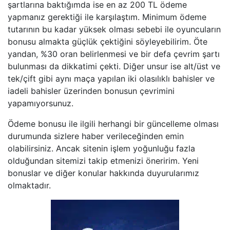
şartlarına baktığımda ise en az 200 TL ödeme
yapmanız gerektiği ile karşılaştım. Minimum ödeme
tutarının bu kadar yüksek olması sebebi ile oyuncuların
bonusu almakta güçlük çektiğini söyleyebilirim. Öte
yandan, %30 oran belirlenmesi ve bir defa çevrim şartı
bulunması da dikkatimi çekti. Diğer unsur ise alt/üst ve
tek/çift gibi aynı maça yapılan iki olasılıklı bahisler ve
iadeli bahisler üzerinden bonusun çevrimini
yapamıyorsunuz.
Ödeme bonusu ile ilgili herhangi bir güncelleme olması
durumunda sizlere haber verileceğinden emin
olabilirsiniz. Ancak sitenin işlem yoğunluğu fazla
olduğundan sitemizi takip etmenizi öneririm. Yeni
bonuslar ve diğer konular hakkında duyurularımız
olmaktadır.