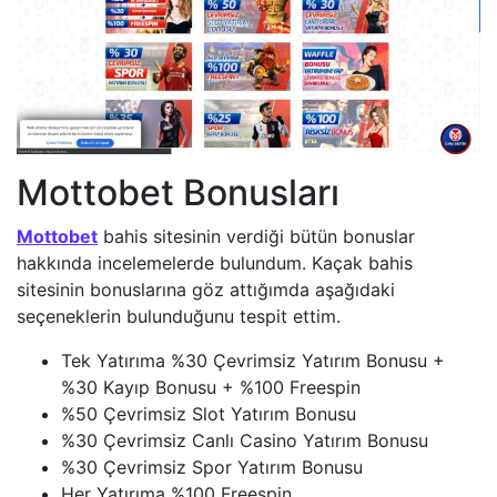
Mottobet Bonusları
Mottobet
bahis sitesinin verdiği bütün bonuslar
hakkında incelemelerde bulundum. Kaçak bahis
sitesinin bonuslarına göz attığımda aşağıdaki
seçeneklerin bulunduğunu tespit ettim.
Tek Yatırıma %30 Çevrimsiz Yatırım Bonusu +
%30 Kayıp Bonusu + %100 Freespin
%50 Çevrimsiz Slot Yatırım Bonusu
%30 Çevrimsiz Canlı Casino Yatırım Bonusu
%30 Çevrimsiz Spor Yatırım Bonusu
Her Yatırıma %100 Freespin