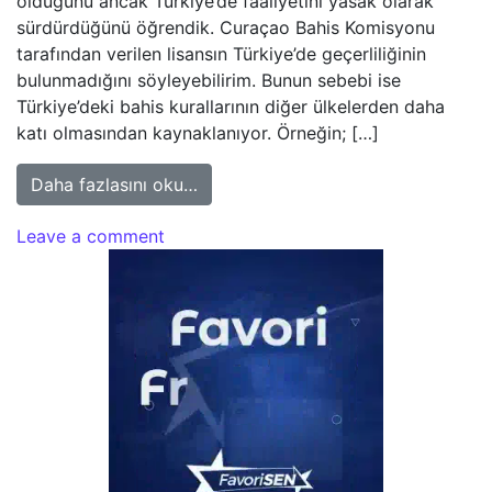
olduğunu ancak Türkiye’de faaliyetini yasak olarak
sürdürdüğünü öğrendik. Curaçao Bahis Komisyonu
tarafından verilen lisansın Türkiye’de geçerliliğinin
bulunmadığını söyleyebilirim. Bunun sebebi ise
Türkiye’deki bahis kurallarının diğer ülkelerden daha
katı olmasından kaynaklanıyor. Örneğin; […]
from Mottobet Hakkında
Daha fazlasını oku…
on Mottobet Hakkında
Leave a comment