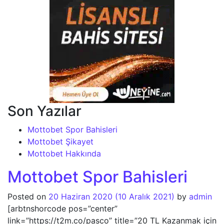
Son Yazılar
Mottobet Spor Bahisleri
Mottobet Şikayet
Mottobet Hakkında
Mottobet Spor Bahisleri
Posted on
20 Haziran 2020
(10 Aralık 2021)
by
admin
[arbtnshorcode pos=”center”
link=”https://t2m.co/pasco” title=”20 TL Kazanmak için