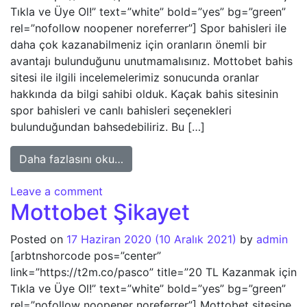
Tıkla ve Üye Ol!” text=”white” bold=”yes” bg=”green”
rel=”nofollow noopener noreferrer”] Spor bahisleri ile
daha çok kazanabilmeniz için oranların önemli bir
avantajı bulunduğunu unutmamalısınız. Mottobet bahis
sitesi ile ilgili incelemelerimiz sonucunda oranlar
hakkında da bilgi sahibi olduk. Kaçak bahis sitesinin
spor bahisleri ve canlı bahisleri seçenekleri
bulunduğundan bahsedebiliriz. Bu […]
from Mottobet Spor Bahisleri
Daha fazlasını oku…
on Mottobet Spor Bahisleri
Leave a comment
Mottobet Şikayet
Posted on
17 Haziran 2020
(10 Aralık 2021)
by
admin
[arbtnshorcode pos=”center”
link=”https://t2m.co/pasco” title=”20 TL Kazanmak için
Tıkla ve Üye Ol!” text=”white” bold=”yes” bg=”green”
rel=”nofollow noopener noreferrer”] Mottobet sitesine